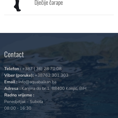
Dječije čarape
Contact
Telefon :
+387 ( 36) 28 70 08
Viber (poruke):
+38762 301 303
Email :
info@aquabalkan.ba
Adresa :
Kanjina do br.1, 88400 Konjic, BiH
Radno vrijeme :
Ponedjeljak - Subota
08:00 - 16:30