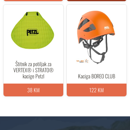
Štitnik za potiljak za
VERTEX® i STRATO®
kacige Petzl
Kaciga BOREO CLUB
38 KM
122 KM