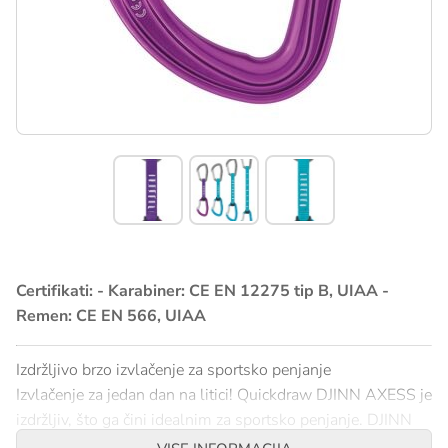
Certifikati: - Karabiner: CE EN 12275 tip B, UIAA -
Remen: CE EN 566, UIAA
Izdržljivo brzo izvlačenje za sportsko penjanje
Izvlačenje za jedan dan na litici! Quickdraw DJINN AXESS je
izdržljiv, što ga čini idealnim za sportsko penjanje. DJINN
karabineri imaju široku kontaktnu površinu sa užetom i