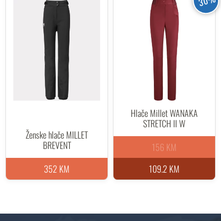
30%
Hlače Millet WANAKA
STRETCH II W
Ženske hlače MILLET
BREVENT
156 KM
352 KM
109.2 KM