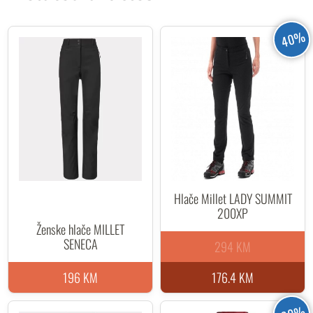
40%
Hlače Millet LADY SUMMIT
200XP
Ženske hlače MILLET
SENECA
294 KM
196 KM
176.4 KM