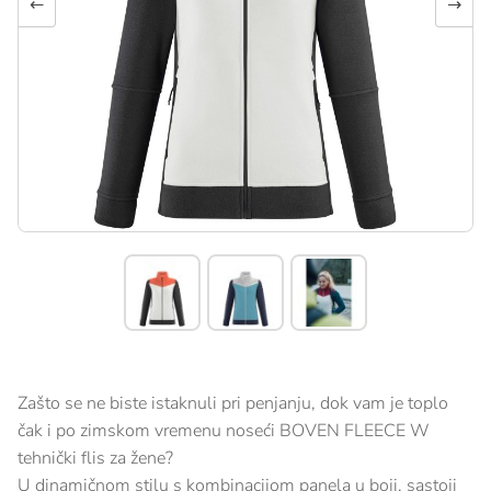
←
→
Zašto se ne biste istaknuli pri penjanju, dok vam je toplo
čak i po zimskom vremenu noseći BOVEN FLEECE W
tehnički flis za žene?
U dinamičnom stilu s kombinacijom panela u boji, sastoji