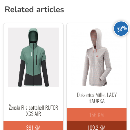
Related articles
30%
Dukserica Millet LADY
HAUKKA
Ženski Flis softshell RUTOR
XCS AIR
156 KM
391 KM
109.2 KM