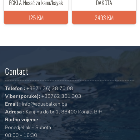
ECKLA Nosač za kanu/kayak
DAKOTA
125 KM
2493 KM
Contact
Telefon :
+387 ( 36) 28 70 08
Viber (poruke):
+38762 301 303
Email :
info@aquabalkan.ba
Adresa :
Kanjina do br.1, 88400 Konjic, BiH
Radno vrijeme :
Ponedjeljak - Subota
08:00 - 16:30