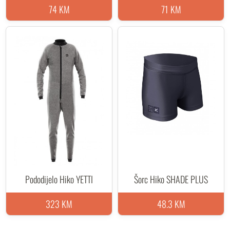
74 KM
71 KM
Pododijelo Hiko YETTI
Šorc Hiko SHADE PLUS
323 KM
48.3 KM