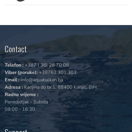
Contact
Telefon :
+387 ( 36) 28 70 08
Viber (poruke):
+38762 301 303
Email :
info@aquabalkan.ba
Adresa :
Kanjina do br.1, 88400 Konjic, BiH
Radno vrijeme :
Ponedjeljak - Subota
08:00 - 16:30
Support