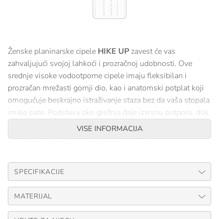
Ženske planinarske cipele
HIKE UP
zavest će vas
zahvaljujući svojoj lahkoći i prozračnoj udobnosti. Ove
srednje visoke vodootporne cipele imaju fleksibilan i
prozračan mrežasti gornji dio, kao i anatomski potplat koji
omogućuje beskrajno istraživanje staza bez da vaša stopala
imalo pate. Podstava oko gležnja daje izvrsnu potporu, dok
izvrstan, lagan poput pera Vibram potplat osigurava izvrsno
VISE INFORMACIJA
prianjanje na stazama. Ciljajte na najljepše vrhove i
dosegnite ih suhih nogu, noseći HIKE UP MID GORE-TEX
trekking cipele.
SPECIFIKACIJE
MATERIJAL