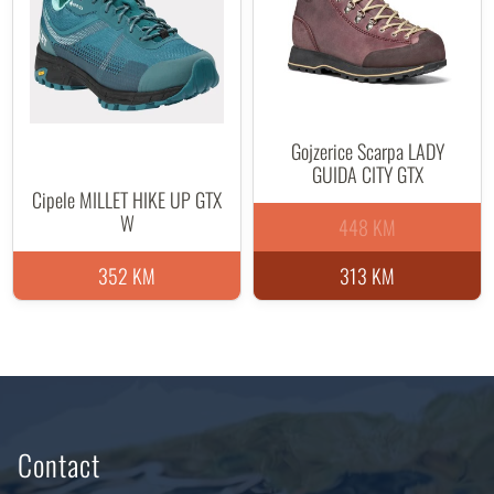
Gojzerice Scarpa LADY
GUIDA CITY GTX
Cipele MILLET HIKE UP GTX
W
448 KM
352 KM
313 KM
Contact