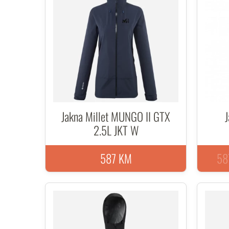
Jakna Millet MUNGO II GTX
2.5L JKT W
587 KM
58