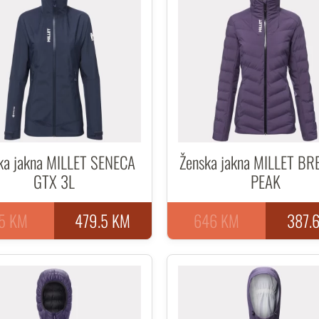
ka jakna MILLET SENECA
Ženska jakna MILLET B
GTX 3L
PEAK
5 KM
479.5 KM
646 KM
387.