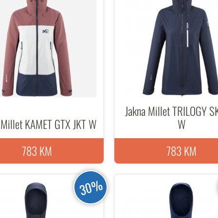
Jakna Millet TRILOGY S
 Millet KAMET GTX JKT W
W
783 KM
783 KM
30%