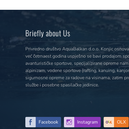
Briefly about Us
Privredno društvo AquaBalkan d.o.o. Konjic osnovan
već četrnaest godina uspješno se bavi prodajom sp
avanturističke sportove, specijalizirane opreme nami
alpinizam, vodene sportove (rafting, kanuing, kanjoni
sigurnosne opreme za radove na visinama, zatim p
službe i posebne spasilačke jedinice.
Facebook
Instagram
OLX