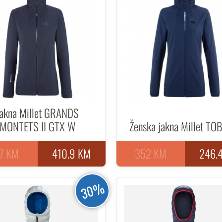
Jakna Millet GRANDS
MONTETS II GTX W
Ženska jakna Millet TO
7 KM
410.9 KM
352 KM
246.
30%