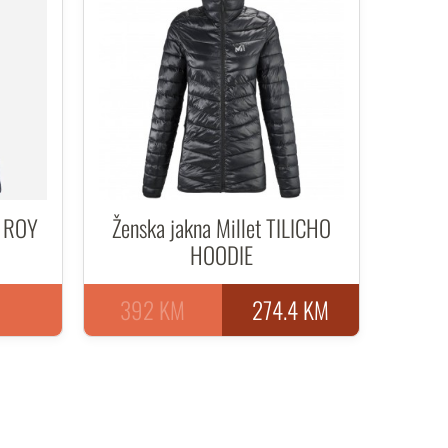
Z ROY
Ženska jakna Millet TILICHO
HOODIE
392 KM
274.4 KM