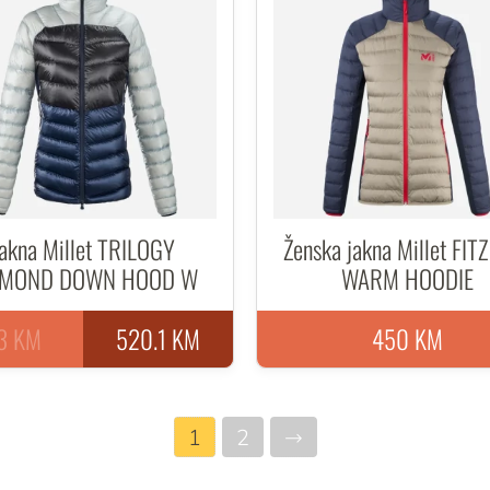
akna Millet TRILOGY
Ženska jakna Millet FIT
AMOND DOWN HOOD W
WARM HOODIE
3 KM
520.1 KM
450 KM
1
2
→