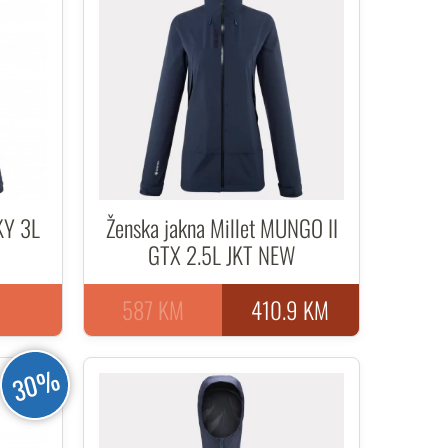
KY 3L
Ženska jakna Millet MUNGO II
GTX 2.5L JKT NEW
587 KM
410.9 KM
30%