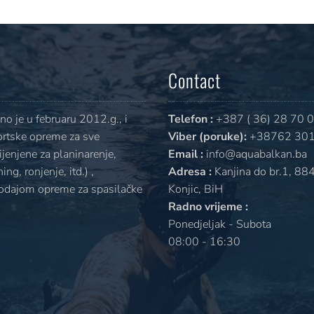
Contact
o je u februaru 2012.g., i
Telefon :
+387 ( 36) 28 70 
ortske opreme za sve
Viber (poruke):
+38762 301
jenjene za planinarenje,
Email :
info@aquabalkan.ba
ng, ronjenje, itd.) ,
Adresa :
Kanjina do br.1, 88
rodajom opreme za spasilačke
Konjic, BiH
Radno vrijeme :
Ponedjeljak - Subota
08:00 - 16:30