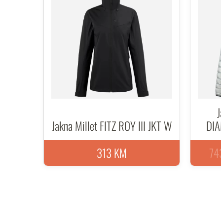
J
Jakna Millet FITZ ROY III JKT W
DI
313 KM
74