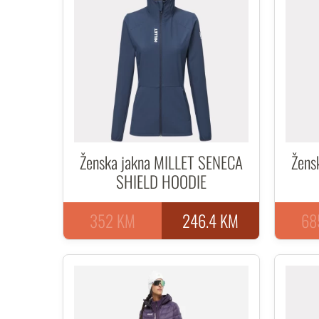
Ženska jakna MILLET SENECA
Žens
SHIELD HOODIE
352 KM
246.4 KM
68