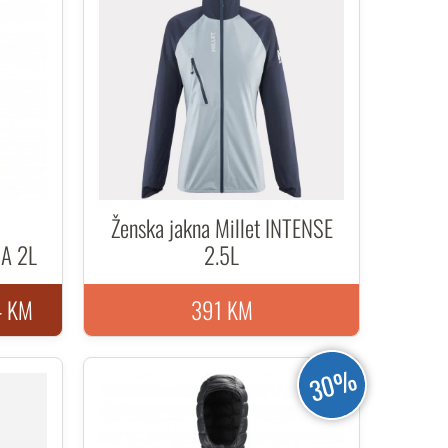
Ženska jakna Millet INTENSE
BA 2L
2.5L
4 KM
391 KM
30%