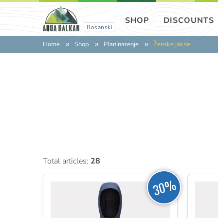
SHOP
DISCOUNTS
Bosanski
Home
Shop
Planinarenje
Ženske jakne
Total articles:
28
30%