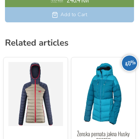
352 KM
Izolacija: repreve® reciklirano sintetičko perje // 100%
reciklirani poliester
Add to Cart
Ultralagana podstava // 100% poliamid
Težina: 360 g
Related articles
40%
Ženska pernata jakna Husky