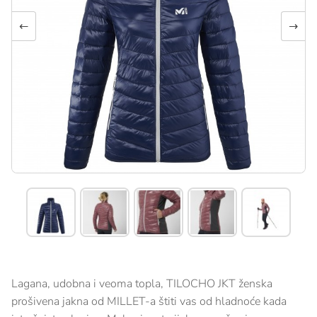
←
→
Lagana, udobna i veoma topla, TILOCHO JKT ženska
prošivena jakna od MILLET-a štiti vas od hladnoće kada