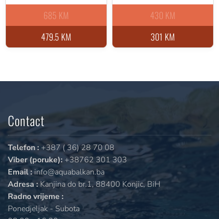
685 KM
430 KM
479.5 KM
301 KM
Contact
Telefon :
+387 ( 36) 28 70 08
Viber (poruke):
+38762 301 303
Email :
info@aquabalkan.ba
Adresa :
Kanjina do br.1, 88400 Konjic, BiH
Radno vrijeme :
Ponedjeljak - Subota