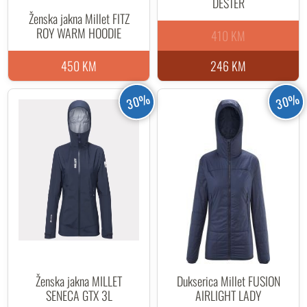
DESTER
Ženska jakna Millet FITZ
ROY WARM HOODIE
410 KM
450 KM
246 KM
30%
30%
Ženska jakna MILLET
Dukserica Millet FUSION
SENECA GTX 3L
AIRLIGHT LADY