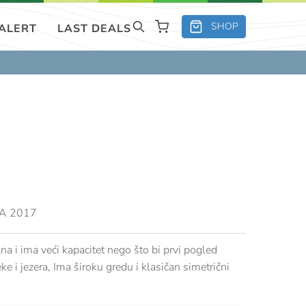
SHOP
 ALERT
LAST DEALS
A 2017
ilna i ima veći kapacitet nego što bi prvi pogled
ke i jezera, Ima široku gredu i klasičan simetrični