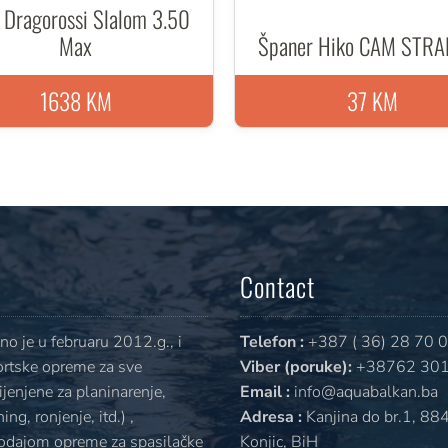
 Dragorossi Slalom 3.50
Max
Španer Hiko CAM STR
1638 KM
37 KM
Contact
o je u februaru 2012.g., i
Telefon :
+387 ( 36) 28 70 
ortske opreme za sve
Viber (poruke):
+38762 301
jenjene za planinarenje,
Email :
info@aquabalkan.ba
ng, ronjenje, itd.) ,
Adresa :
Kanjina do br.1, 88
rodajom opreme za spasilačke
Konjic, BiH