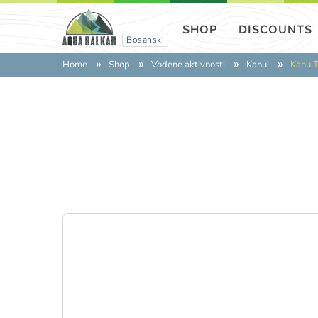
SHOP
DISCOUNTS
Bosanski
Home
Shop
Vodene aktivnosti
Kanui
Kanu 