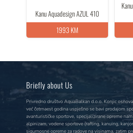
Kanu
Kanu Aquadesign AZUL 410
1993 KM
Briefly about Us
Privredno društvo AquaBalkan d.o.o. Konjic osnovan
već četrnaest godina uspješno se bavi prodajom sp
avanturističke sportove, specijalizirane opreme nami
alpinizam, vodene sportove (rafting, kanuing, kanjoni
sigurnosne opreme za radove na visinama, zatim p