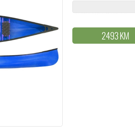
MATERIJAL PE
DUŽINA 505 CM (16'7 '')
ŠIRINA 90 CM (35'5 '')
KAPACITET APPROX 400 KG
2493 KM
TEŽINA PE 45-49 KG (99-1
BOJA : PLAVA