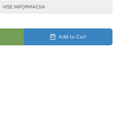
VISE INFORMACIJA
 (883 LBS)
Add to Cart
08 LBS)