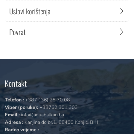
Uslovi korištenja
Povrat
Kontakt
Telefon :
+387 ( 36) 28 70 08
Viber (poruke):
+38762 301 303
Email :
info@aquabalkan.ba
Adresa :
Kanjina do br.1, 88400 Konjic, BiH
Radno vrijeme :