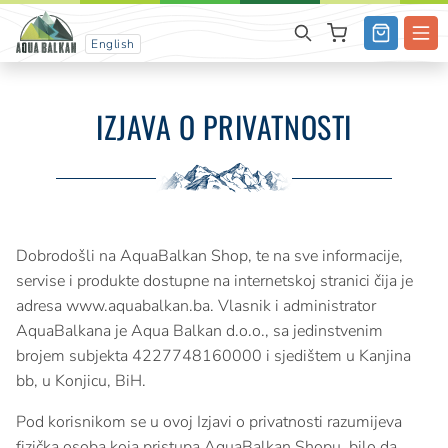
English
IZJAVA O PRIVATNOSTI
Dobrodošli na AquaBalkan Shop, te na sve informacije,
servise i produkte dostupne na internetskoj stranici čija je
adresa www.aquabalkan.ba. Vlasnik i administrator
AquaBalkana je Aqua Balkan d.o.o., sa jedinstvenim
brojem subjekta 4227748160000 i sjedištem u Kanjina
bb, u Konjicu, BiH.
Pod korisnikom se u ovoj Izjavi o privatnosti razumijeva
fizička osoba koja pristupa AquaBalkan Shopu, bilo da