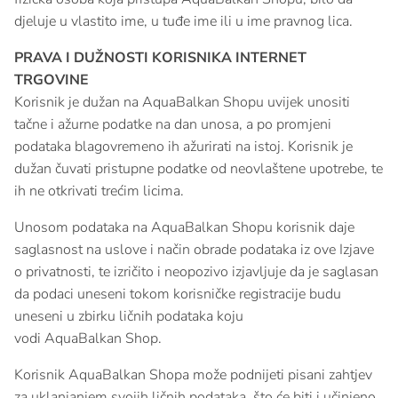
djeluje u vlastito ime, u tuđe ime ili u ime pravnog lica.
PRAVA I DUŽNOSTI KORISNIKA INTERNET
TRGOVINE
Korisnik je dužan na AquaBalkan Shopu uvijek unositi
tačne i ažurne podatke na dan unosa, a po promjeni
podataka blagovremeno ih ažurirati na istoj. Korisnik je
dužan čuvati pristupne podatke od neovlaštene upotrebe, te
ih ne otkrivati trećim licima.
Unosom podataka na AquaBalkan Shopu korisnik daje
saglasnost na uslove i način obrade podataka iz ove Izjave
o privatnosti, te izričito i neopozivo izjavljuje da je saglasan
da podaci uneseni tokom korisničke registracije budu
uneseni u zbirku ličnih podataka koju
vodi AquaBalkan Shop.
Korisnik AquaBalkan Shopa može podnijeti pisani zahtjev
za uklanjanjem svojih ličnih podataka, što će biti i učinjeno