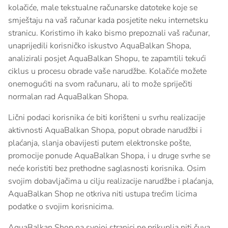
kolačiće, male tekstualne računarske datoteke koje se
smještaju na vaš računar kada posjetite neku internetsku
stranicu. Koristimo ih kako bismo prepoznali vaš računar,
unaprijedili korisničko iskustvo AquaBalkan Shopa,
analizirali posjet AquaBalkan Shopu, te zapamtili tekući
ciklus u procesu obrade vaše narudžbe. Kolačiće možete
onemogućiti na svom računaru, ali to može spriječiti
normalan rad AquaBalkan Shopa.
Lični podaci korisnika će biti korišteni u svrhu realizacije
aktivnosti AquaBalkan Shopa, poput obrade narudžbi i
plaćanja, slanja obavijesti putem elektronske pošte,
promocije ponude AquaBalkan Shopa, i u druge svrhe se
neće koristiti bez prethodne saglasnosti korisnika. Osim
svojim dobavljačima u cilju realizacije narudžbe i plaćanja,
AquaBalkan Shop ne otkriva niti ustupa trećim licima
podatke o svojim korisnicima.
AquaBalkan Shop na svojoj stranici ne prikuplja niti čuva