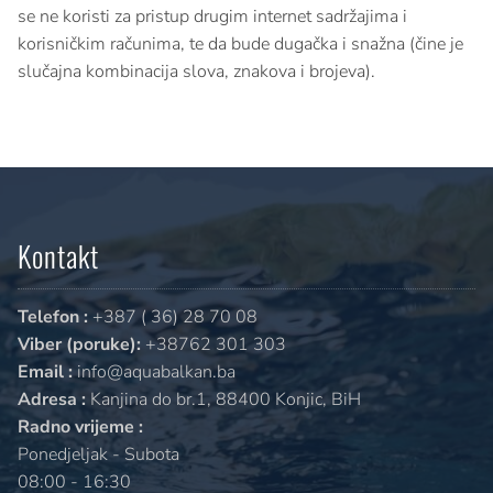
se ne koristi za pristup drugim internet sadržajima i
korisničkim računima, te da bude dugačka i snažna (čine je
slučajna kombinacija slova, znakova i brojeva).
Kontakt
Telefon :
+387 ( 36) 28 70 08
Viber (poruke):
+38762 301 303
Email :
info@aquabalkan.ba
Adresa :
Kanjina do br.1, 88400 Konjic, BiH
Radno vrijeme :
Ponedjeljak - Subota
08:00 - 16:30