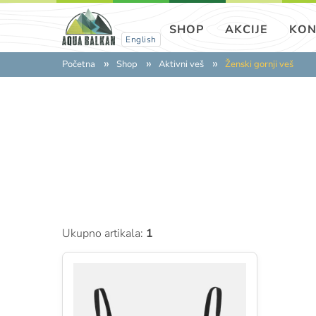
SHOP
AKCIJE
KON
English
Početna
Shop
Aktivni veš
Ženski gornji veš
Ukupno artikala:
1