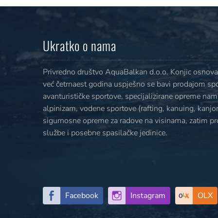
Ukratko o nama
Privredno društvo AquaBalkan d.o.o. Konjic osnovan
već četrnaest godina uspješno se bavi prodajom sp
avanturističke sportove, specijalizirane opreme nami
alpinizam, vodene sportove (rafting, kanuing, kanjoni
sigurnosne opreme za radove na visinama, zatim p
službe i posebne spasilačke jedinice.
Facebook
Instagram
OLX