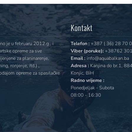
Kontakt
o je u februaru 2012.g., i
Telefon :
+387 ( 36) 28 70 
ortske opreme za sve
Viber (poruke):
+38762 301
jenjene za planinarenje,
Email :
info@aquabalkan.ba
ng, ronjenje, itd.) ,
Adresa :
Kanjina do br.1, 88
rodajom opreme za spasilačke
Konjic, BiH
Radno vrijeme :
Ponedjeljak - Subota
08:00 - 16:30