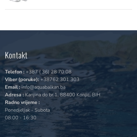
Kontakt
Telefon :
+387 ( 36) 28 70 08
Viber (poruke):
+38762 301 303
Email :
info@aquabalkan.ba
Adresa :
Kanjina do br.1, 88400 Konjic, BiH
Radno vrijeme :
Ponedjeljak - Subota
08:00 - 16:30