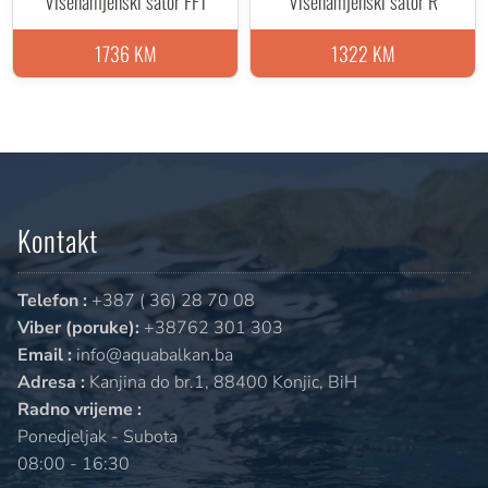
Višenamjenski šator FFT
Višenamjenski šator R
1736 KM
1322 KM
Kontakt
Telefon :
+387 ( 36) 28 70 08
Viber (poruke):
+38762 301 303
Email :
info@aquabalkan.ba
Adresa :
Kanjina do br.1, 88400 Konjic, BiH
Radno vrijeme :
Ponedjeljak - Subota
08:00 - 16:30