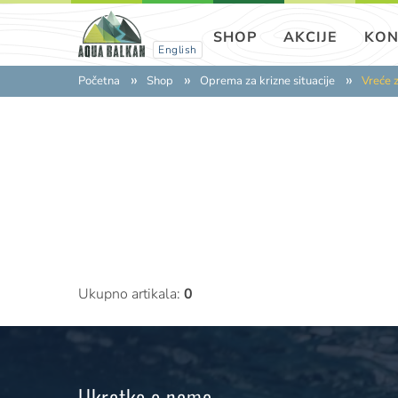
SHOP
AKCIJE
KON
English
Početna
Shop
Oprema za krizne situacije
Vreće 
Ukupno artikala:
0
Ukratko o nama