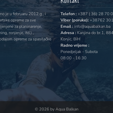
o je u februaru 2012.g., i
Telefon :
+387 ( 36) 28 70 
ortske opreme za sve
Viber (poruke):
+38762 301
jenjene za planinarenje,
Email :
info@aquabalkan.ba
ng, ronjenje, itd.) ,
Adresa :
Kanjina do br.1, 88
rodajom opreme za spasilačke
Konjic, BiH
Radno vrijeme :
Ponedjeljak - Subota
08:00 - 16:30
© 2026 by Aqua Balkan