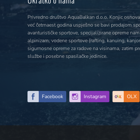
Privredno društvo AquaBalkan d.o.o. Konjic osnovan
već četrnaest godina uspješno se bavi prodajom sp
avanturističke sportove, specijalizirane opreme nami
alpinizam, vodene sportove (rafting, kanuing, kanjoni
sigurnosne opreme za radove na visinama, zatim p
službe i posebne spasilačke jedinice.
Facebook
Instagram
OLX