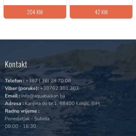
204 KM
42 KM
Kontakt
Telefon :
+387 ( 36) 28 70 08
Viber (poruke):
+38762 301 303
Email :
info@aquabalkan.ba
Adresa :
Kanjina do br.1, 88400 Konjic, BiH
Radno vrijeme :
Ponedjeljak - Subota
08:00 - 16:30