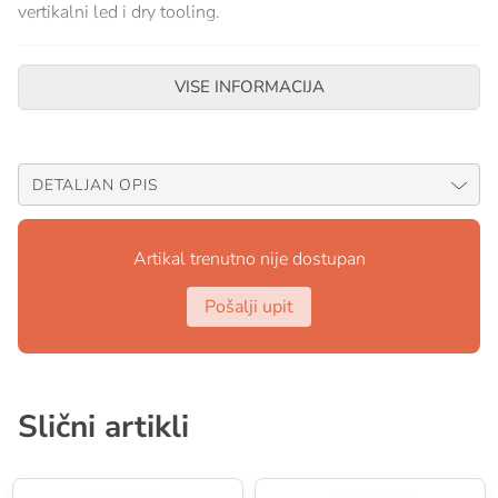
vertikalni led i dry tooling.
Pogodan za mješoviti teren.
VISE INFORMACIJA
Podešavajuća ručka omogućuje grip bez obzira na
veličinu vaše ruke.
Na glavi cepina nalazi se minijaturni čekić.
Oštri ugao drške idealan je za duži oslonac i
DETALJAN OPIS
omogućuje više snage kod povlačenja.
Težina: 635g
Artikal trenutno nije dostupan
Pošalji upit
Slični artikli