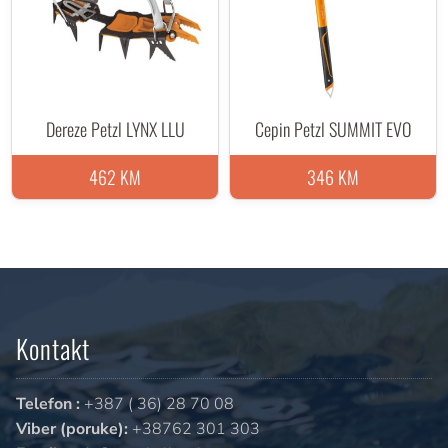
Dereze Petzl LYNX LLU
Cepin Petzl SUMMIT EVO
462 KM
346 KM
Kontakt
Telefon :
+387 ( 36) 28 70 08
Viber (poruke):
+38762 301 303