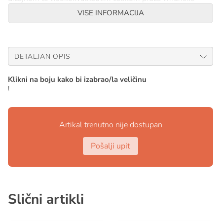
performanse u sidrenju u tvrdom snijegu i ledu.
VISE INFORMACIJA
Vrsta trzalice: 1
Tip osovine: 1
DETALJAN OPIS
Materijali: Kaljeni čelik, aluminij, najlon
Klikni na boju kako bi izabrao/la veličinu
!
Artikal trenutno nije dostupan
Pošalji upit
Slični artikli