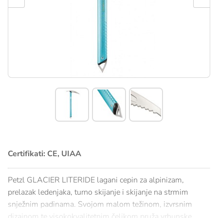
Certifikati: CE, UIAA
Petzl GLACIER LITERIDE lagani cepin za alpinizam,
prelazak ledenjaka, turno skijanje i skijanje na strmim
snježnim padinama. Svojom malom težinom, izvrsnim
dizajnom te visokokvalitetnim čelikom pruža vrhunske