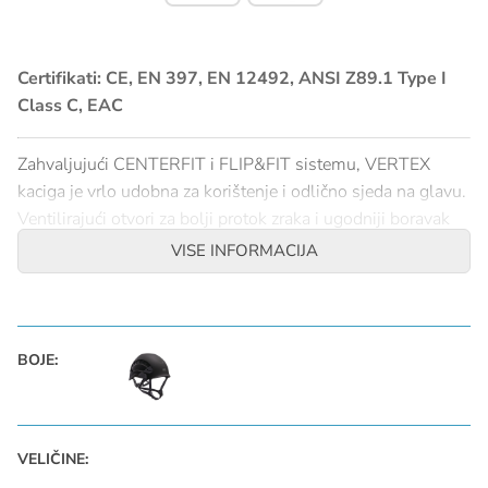
Certifikati: CE, EN 397, EN 12492, ANSI Z89.1 Type I
Class C, EAC
Zahvaljujući CENTERFIT i FLIP&FIT sistemu, VERTEX
kaciga je vrlo udobna za korištenje i odlično sjeda na glavu.
Ventilirajući otvori za bolji protok zraka i ugodniji boravak
na višim temperaturama.
VISE INFORMACIJA
SPECIFIKACIJE
UNIVERZALNA VELIČINA
BOJE:
Za obim glave (53-63 cm) Težina (490 g)
Materijal (i): ABS (akrilonitril butadien stiren), najlon,
polikarbonat, poliester visoke čvrstoće, polietilen
Krilca za zatvaranje ventilirajućih otvora.
VELIČINE:
Mogućnost postavljanja više dodataka: vizir, zaštita za vizir,