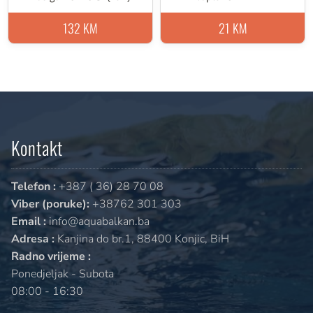
132 KM
21 KM
Kontakt
Telefon :
+387 ( 36) 28 70 08
Viber (poruke):
+38762 301 303
Email :
info@aquabalkan.ba
Adresa :
Kanjina do br.1, 88400 Konjic, BiH
Radno vrijeme :
Ponedjeljak - Subota
08:00 - 16:30