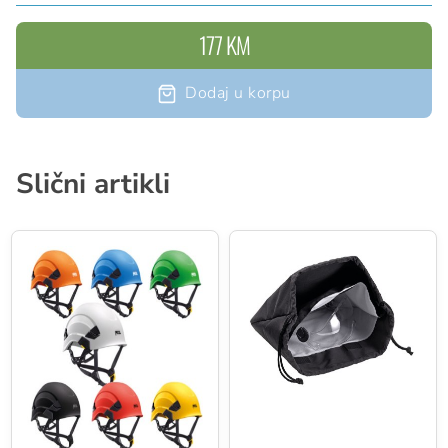
antifon, naglavna svjetiljka, vizir za rad na stablu..
177 KM
Dodaj u korpu
Slični artikli