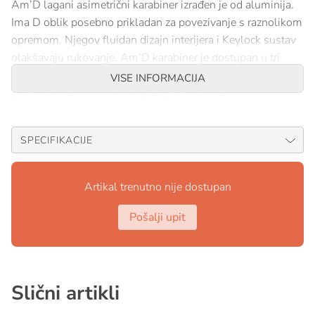
Am’D lagani asimetrični karabiner izrađen je od aluminija.
Ima D oblik posebno prikladan za povezivanje s raznolikom
opremom. Njegov fluidan dizajn interijera i Keylock sustav
olakšavaju rukovanje. Am’D karabiner je dostupan u tri
sustava zaključavanja: automatski TRIACT-LOCK ili BALL-
VISE INFORMACIJA
LOCK sustav ili ručni SCREW-LOCK sustav.
REF.: M34A TL
SPECIFIKACIJE
Artikal trenutno nije dostupan
Pošalji upit
Slični artikli