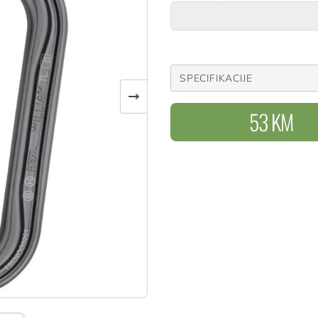
dostupan je u tri sustava za
LOCK, ili ručni SCREW-LOCK
REF.: M36A TL
SPECIFIKACIJE
→
53 KM