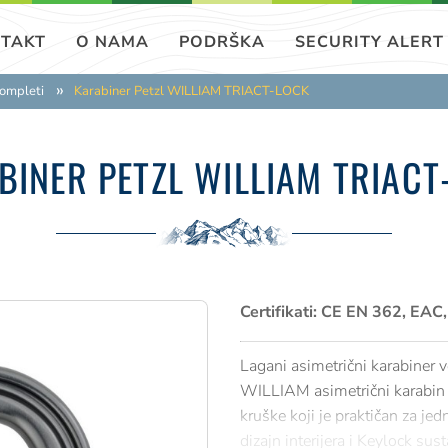
TAKT
O NAMA
PODRŠKA
SECURITY ALERT
kompleti
Karabiner Petzl WILLIAM TRIACT-LOCK
BINER PETZL WILLIAM TRIACT
Certifikati: CE EN 362, EA
Lagani asimetrični karabiner v
WILLIAM asimetrični karabin v
kruške koji je praktičan za j
dizajn interijera i Keylock s