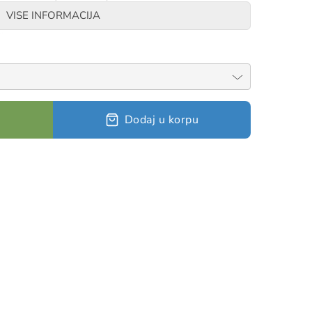
ključavanja: automatski TRIACT-LOCK ili BALL-
VISE INFORMACIJA
.
Dodaj u korpu