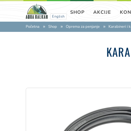
SHOP
AKCIJE
KON
English
Početna
Shop
Oprema za penjanje
Karabineri i 
KARA