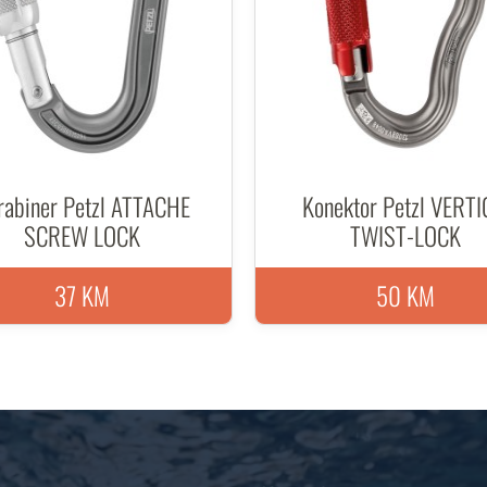
rabiner Petzl ATTACHE
Konektor Petzl VERT
SCREW LOCK
TWIST-LOCK
37 KM
50 KM