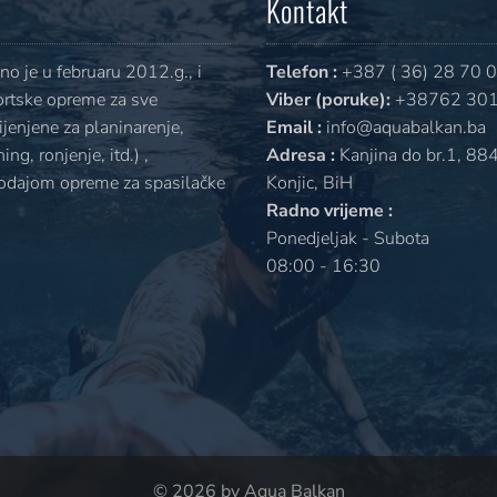
Kontakt
o je u februaru 2012.g., i
Telefon :
+387 ( 36) 28 70 
ortske opreme za sve
Viber (poruke):
+38762 301
jenjene za planinarenje,
Email :
info@aquabalkan.ba
ng, ronjenje, itd.) ,
Adresa :
Kanjina do br.1, 88
rodajom opreme za spasilačke
Konjic, BiH
Radno vrijeme :
Ponedjeljak - Subota
08:00 - 16:30
© 2026 by Aqua Balkan