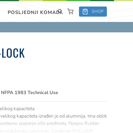
SHOP
POSLJEDNJI KOMADI
-LOCK
C, NFPA 1983 Technical Use
elikog kapaciteta.
elikog kapaciteta izrađen je od aluminija. Ima oblik
ednostavno spajanje više predmeta. Njegov fluidan
ustav olakšavaju rukovanje. Karabiner WILLIAM