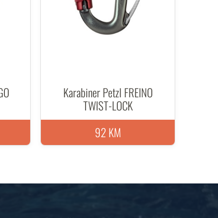
IGO
Karabiner Petzl FREINO
TWIST-LOCK
92 KM