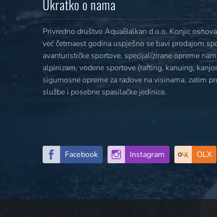
Ukratko o nama
Privredno društvo AquaBalkan d.o.o. Konjic osnovan
već četrnaest godina uspješno se bavi prodajom sp
avanturističke sportove, specijalizirane opreme nami
alpinizam, vodene sportove (rafting, kanuing, kanjoni
sigurnosne opreme za radove na visinama, zatim p
službe i posebne spasilačke jedinice.
Facebook
Instagram
OLX