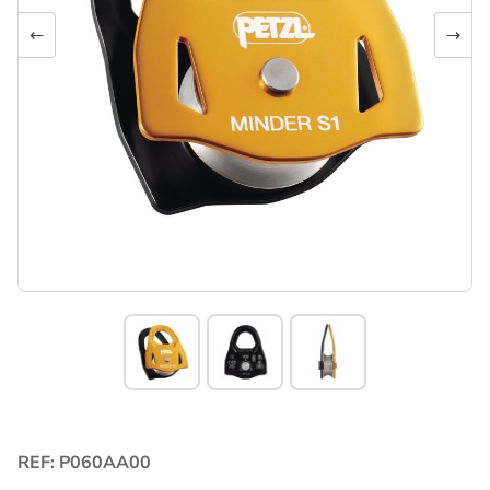
←
→
REF: P060AA00