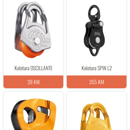
Kuglični ležajevi: da
Efikasnost: 91 %
Maksimalno radno opterećenje: 5 kN
Maksimalna nosivost (breaking strength): 23 kN
Težina: 71 g
Materijali: aluminij, nehrđajući čelik
Certifikati: CE EN 12278, UIAA, NFPA Technical Use, XF
494 Light
Kolotura OSCILLANTE
Kolotura SPIN L2
39 KM
355 KM