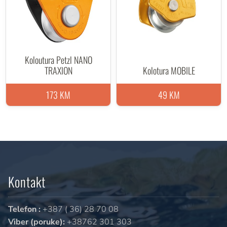
Koloutura Petzl NANO
TRAXION
Kolotura MOBILE
173 KM
49 KM
Kontakt
Telefon :
+387 ( 36) 28 70 08
Viber (poruke):
+38762 301 303