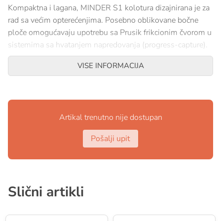
Kompaktna i lagana, MINDER S1 kolotura dizajnirana je za
rad sa većim opterećenjima. Posebno oblikovane bočne
ploče omogućavaju upotrebu sa Prusik frikcionim čvorom u
sistemima sa hvatanjem napredovanja (progress-capture).
Detaljan opis
VISE INFORMACIJA
Pomične bočne ploče dizajnirane za upotrebu sa Prusik
frikcionim čvorom
Kotur montiran na zatvorenim kugličnim ležajevima
Artikal trenutno nije dostupan
osigurava visoku efikasnost
Ravan, kompaktan i lagan dizajn
Pošalji upit
Veliki otvori za kačenje omogućavaju korištenje do dva
karabinera radi lakšeg rukovanja
Tehničke specifikacije
Slični artikli
Kompatibilnost užeta: 6–11 mm
Promjer kotura: 25 mm