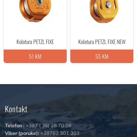
Kolotura PETZL FIXE
Kolotura PETZL FIXE NEW
51 KM
55 KM
Kontakt
Telefon :
+387 ( 36) 28 70 08
Viber (poruke):
+38762 301 303