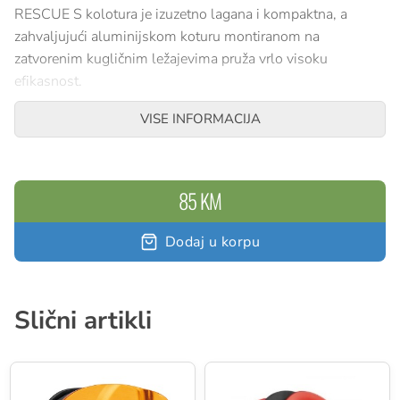
RESCUE S kolotura je izuzetno lagana i kompaktna, a
zahvaljujući aluminijskom koturu montiranom na
zatvorenim kugličnim ležajevima pruža vrlo visoku
efikasnost.
Detaljan opis
VISE INFORMACIJA
Izuzetno lagana i ultra-kompaktna kolotura
Pomične bočne ploče omogućavaju brzo i
85 KM
jednostavno postavljanje
Kotur montiran na zatvorenim kugličnim ležajevima
Dodaj u korpu
osigurava visoku efikasnost
Tehničke specifikacije :
Slični artikli
Kompatibilnost užeta: 6–11 mm
Promjer kotura: 25 mm
Kuglični ležajevi: da
Efikasnost: 91 %