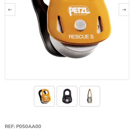
←
→
REF: P050AA00