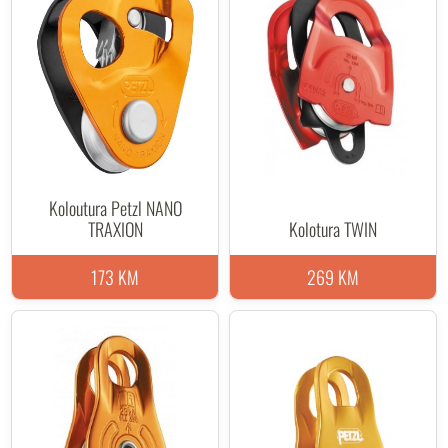
Maksimalno radno opterećenje: 5 kN
Maksimalna nosivost (breaking strength): 18 kN
Težina: 52 g
Materijali: aluminij, nehrđajući čelik
Certifikati: CE EN 12278, UIAA, NFPA Technical Use, XF
494 Light
Garancija: 3 godine
Koloutura Petzl NANO
TRAXION
Kolotura TWIN
173 KM
269 KM