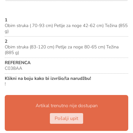
jednostavno podešavanje. Stražnja kopča omogućuje
pričvršćivanje TOP prsnog pojasa.
1
SPECIFIKACIJE
Obim struka ( 70-93 cm) Petlje za noge 42-62 cm) Težina (855
g)
Materijal(i): najlon, poliester, aluminij, čelik
Ventralna tačka pričvršćivanja: da
2
Bočne tačke pričvršćivanja: da
Obim struka (83-120 cm) Petlje za noge 80-65 cm) Težina
(885 g)
Stražnja tačka pričvršćivanja na pojasu: da
REFERENCA
C038AA
Klikni na boju kako bi izvršio/la narudžbu!
!
Artikal trenutno nije dostupan
Pošalji upit