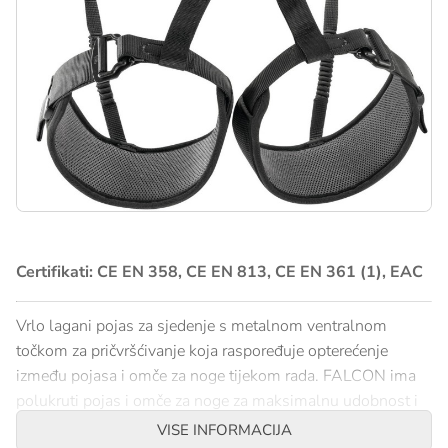
Certifikati: CE EN 358, CE EN 813, CE EN 361 (1), EAC
Vrlo lagani pojas za sjedenje s metalnom ventralnom
točkom za pričvršćivanje koja raspoređuje opterećenje
između pojasa i omče za noge tijekom rada. FALCON ima
polukruti pojas i omče za noge za maksimalnu udobnost i
samozaključavajuće DOUBLEBACK kopče za brzo i
VISE INFORMACIJA