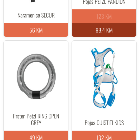
Pojas PETZL PANDION
Naramenice SECUR
123 KM
56 KM
98.4 KM
Prsten Petzl RING OPEN
GREY
Pojas OUISTITI KIDS
49 KM
132 KM