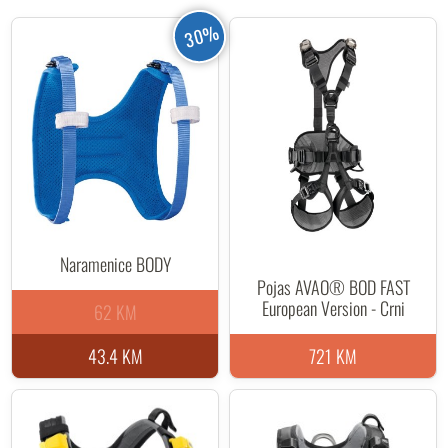
30%
Naramenice BODY
Pojas AVAO® BOD FAST
European Version - Crni
62 KM
43.4 KM
721 KM