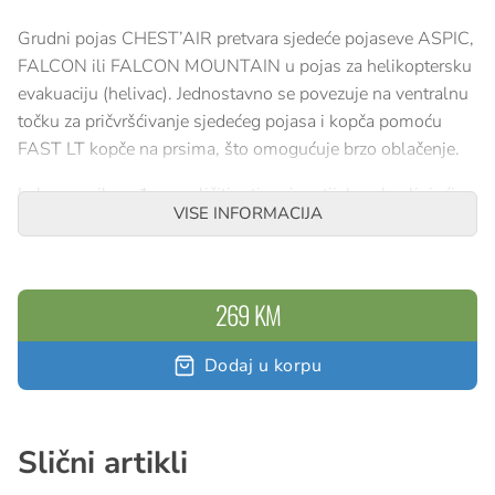
Grudni pojas CHEST’AIR pretvara sjedeće pojaseve ASPIC,
FALCON ili FALCON MOUNTAIN u pojas za helikoptersku
evakuaciju (helivac). Jednostavno se povezuje na ventralnu
točku za pričvršćivanje sjedećeg pojasa i kopča pomoću
FAST LT kopče na prsima, što omogućuje brzo oblačenje.
Lako se prilagođava različitim tipovima tijela zahvaljujući
VISE INFORMACIJA
DOUBLEBACK samoblokirajućim kopčama na
naramenicama i ventralnoj traci. Izrađen s 3D pjenastim
podstavama, grudni pojas CHEST’AIR pruža dodatnu
udobnost tijekom visećeg položaja.
269 KM
Dodaj u korpu
Slični artikli