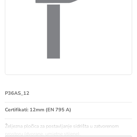
P36AS_12
Certifikati: 12mm (EN 795 A)
Željezna pločica za postavljanje sidrišta u zatvorenom
prostoru (dvorane, umjetne stijene).