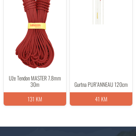
Uže Tendon MASTER 7.8mm
30m
Gurtna PUR’ANNEAU 120cm
131 KM
41 KM