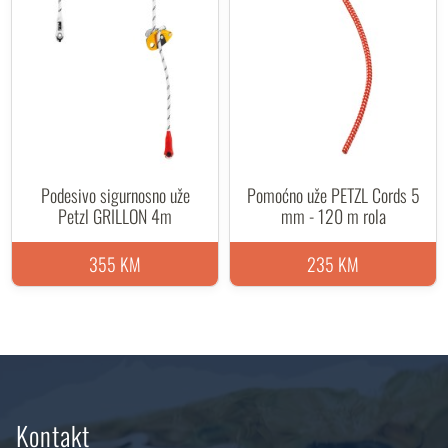
Podesivo sigurnosno uže
Pomoćno uže PETZL Cords 5
Petzl GRILLON 4m
mm - 120 m rola
355 KM
235 KM
Kontakt