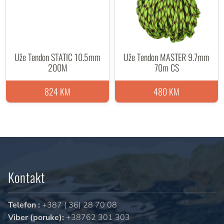
Uže Tendon STATIC 10.5mm
Uže Tendon MASTER 9.7mm
200M
70m CS
824 KM
480 KM
Kontakt
Telefon :
+387 ( 36) 28 70 08
Viber (poruke):
+38762 301 303