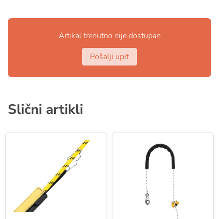
Standardne dužine: 50, 100, 200 i 500 m
SPECIFIKACIJE:
Artikal trenutno nije dostupan
Prečnik: 11 mm
Materijal(i): poliester, najlon
Pošalji upit
Certifikati: CE EN 1891 tip A, UKCA, EAC, NFPA
2500 Tehnička upotreba, XF 494
Težina po metru: 82 g
Čvrstoća vezana čvorom osmice: 19 kN
Slični artikli
Čvrstoća sa ušivenim završetkom: 22 kN
Udarna sila (faktor 0,3): 5,2 kN
Broj pada faktora 1: 12
Konstrukcija: 32 nosača
Postotak omotača: 41 %
Statičko izduženje: 3 %