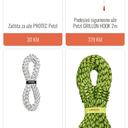
Podesivo sigurnosno uže
Zaštita za uže PROTEC Petzl
Petzl GRILLON HOOK 2m
30 KM
379 KM