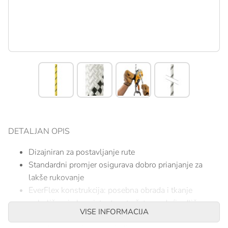
DETALJAN OPIS
Dizajniran za postavljanje rute
Standardni promjer osigurava dobro prianjanje za
lakše rukovanje
EverFlex konstrukcija: posebna obrada i tkanje
poboljšavaju konzistentnost užeta, nudeći odlično
VISE INFORMACIJA
prianjanje i dosljedno rukovanje tokom vremena