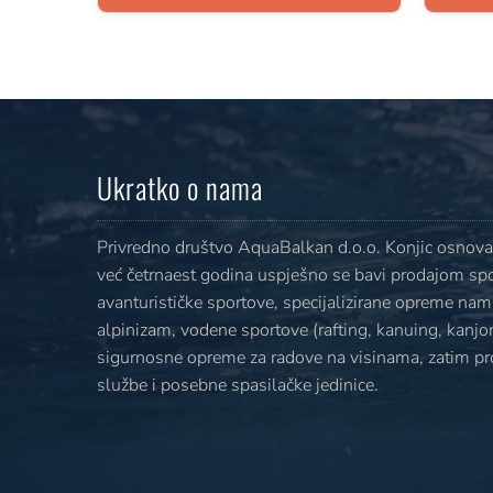
Ukratko o nama
Privredno društvo AquaBalkan d.o.o. Konjic osnovan
već četrnaest godina uspješno se bavi prodajom sp
avanturističke sportove, specijalizirane opreme nami
alpinizam, vodene sportove (rafting, kanuing, kanjoni
sigurnosne opreme za radove na visinama, zatim p
službe i posebne spasilačke jedinice.