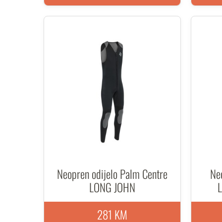
Neopren odijelo Palm Centre
Neo
LONG JOHN
281 KM