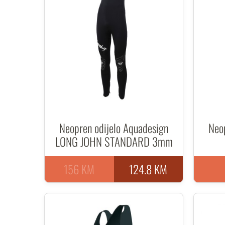
Neopren odijelo Aquadesign
Neo
LONG JOHN STANDARD 3mm
156 KM
124.8 KM