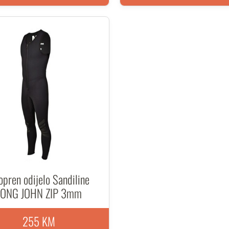
pren odijelo Sandiline
LONG JOHN ZIP 3mm
255 KM