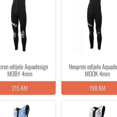
pren odijelo Aquadesign
Neopren odijelo Aquade
MOBY 4mm
MOOK 4mm
215 KM
198 KM