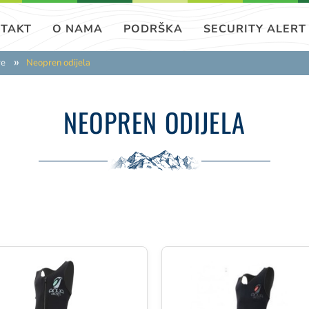
TAKT
O NAMA
PODRŠKA
SECURITY ALERT
re
Neopren odijela
NEOPREN ODIJELA