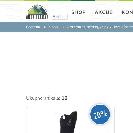
SHOP
AKCIJE
KON
English
Početna
Shop
Oprema za rafting/kajak klubove/cent
Ukupno artikala:
18
20%