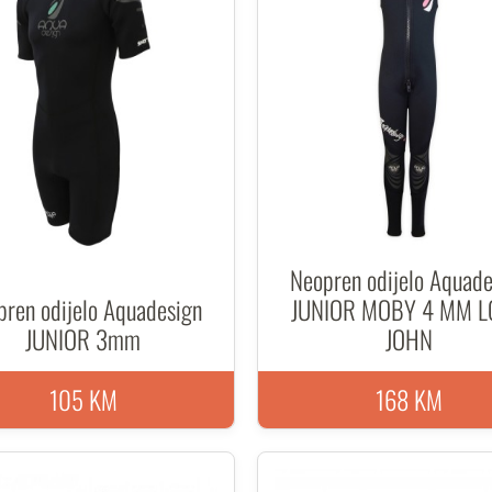
Neopren odijelo Aquade
pren odijelo Aquadesign
JUNIOR MOBY 4 MM 
JUNIOR 3mm
JOHN
105 KM
168 KM