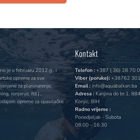
Kontakt
o je u februaru 2012.g., i
Telefon :
+387 ( 36) 28 70 
ortske opreme za sve
Viber (poruke):
+38762 301
jenjene za planinarenje,
Email :
info@aquabalkan.ba
ng, ronjenje, itd.) ,
Adresa :
Kanjina do br.1, 88
rodajom opreme za spasilačke
Konjic, BiH
Radno vrijeme :
Ponedjeljak - Subota
08:00 - 16:30