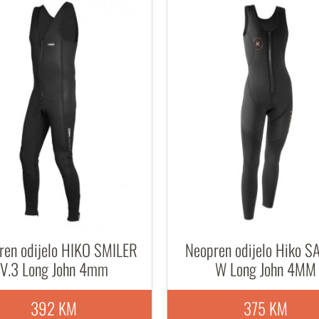
ren odijelo HIKO SMILER
Neopren odijelo Hiko 
V.3 Long John 4mm
W Long John 4MM
392 KM
375 KM