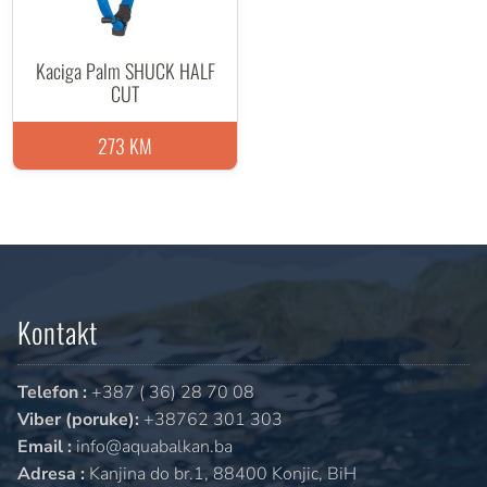
Kaciga Palm SHUCK HALF
CUT
273 KM
Kontakt
Telefon :
+387 ( 36) 28 70 08
Viber (poruke):
+38762 301 303
Email :
info@aquabalkan.ba
Adresa :
Kanjina do br.1, 88400 Konjic, BiH