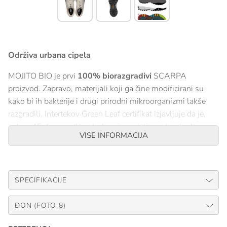
Održiva urbana cipela
MOJITO BIO je prvi
100% biorazgradivi
SCARPA
proizvod. Zapravo, materijali koji ga čine modificirani su
kako bi ih bakterije i drugi prirodni mikroorganizmi lakše
razgradili. Intertekov Green Leaf certifikat izjavljuje da je,
nakon 45 dana pod kontroliranim uvjetima standarda
VISE INFORMACIJA
ASTM D5511, postotak biorazgradnje materijala đona,
gaznog sloja i gornjeg dijela već između 6% i 8%.
Certificirano 100% biorazgradivo
SPECIFIKACIJE
Pojednostavljen dizajn za smanjenje otpadaka
Korak ispred održivosti
ĐON (FOTO 8)
Proizvedeno u EU, Asolo (Italija).