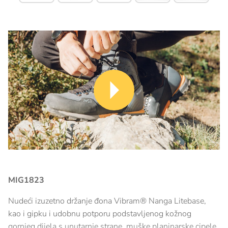
MIG1823
Nudeći izuzetno držanje đona Vibram® Nanga Litebase,
kao i gipku i udobnu potporu podstavljenog kožnog
gornjeg dijela s unutarnje strane, muške planinarske cipele