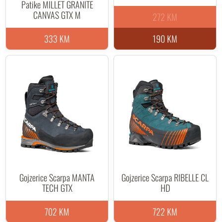
Patike MILLET GRANITE
CANVAS GTX M
272 KM
333 KM
190 KM
Gojzerice Scarpa MANTA
Gojzerice Scarpa RIBELLE CL
TECH GTX
HD
702 KM
722 KM