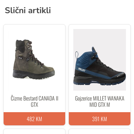
Novi Speed ​​Lacing sistem pričvršćivanja koristi mali
Slični artikli
dvokomponentni dio od laganog čelika i plastike.
Zakopčavanje koje se proteže prema prstu podijeljeno je na
dva dijela. Donji dio sa ušicama omogućava da pertle
nesmetano prolaze i prilagođavaju pristajanje jednim
pokretom. Gornji dio ima bravu za pertle koja dijeli područja
zatezanja pričvršćivanja i kuke kako bi sigurno obavili
gležanj.
Laminirano HDry® i 37.5® tehnologijom tkanine za veću
udobnost i vodonepropusnost.
Precision Tech Roll đon razvijen u saradnji sa Vibram®,
rezultat je lagan, tehnički đon. Vibram® gumena smjesa
osigurava stabilnost i izdržljivost. Kompatibilan sa
Čizme Bestard CANADA II
Gojzerice MILLET WANAKA
poluautomatskim derezama.
GTX
MID GTX M
Težina: 690g
482 KM
391 KM