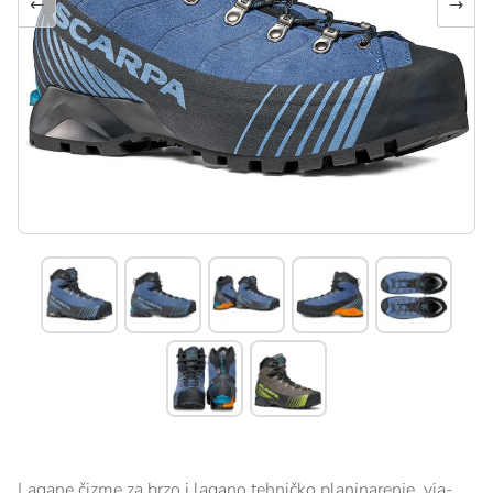
←
→
Lagane čizme za brzo i lagano tehničko planinarenje, via-