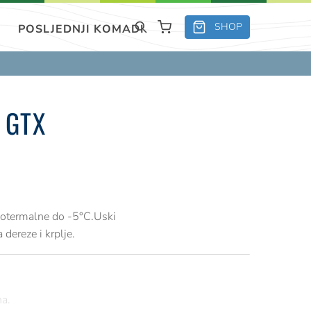
SHOP
POSLJEDNJI KOMADI
 GTX
izotermalne do -5°C.Uski
 dereze i krplje.
a.