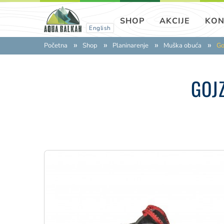
SHOP
AKCIJE
KON
English
Početna
Shop
Planinarenje
Muška obuća
Go
GOJ