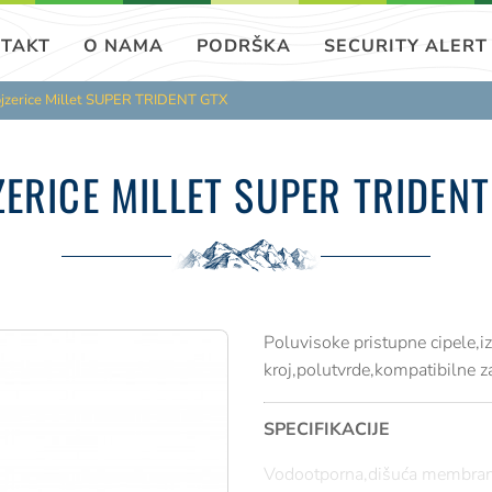
TAKT
O NAMA
PODRŠKA
SECURITY ALERT
jzerice Millet SUPER TRIDENT GTX
ZERICE MILLET SUPER TRIDENT
Poluvisoke pristupne cipele,
kroj,polutvrde,kompatibilne za
SPECIFIKACIJE
Vodootporna,dišuća membran