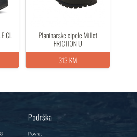
LE CL
Planinarske cipele Millet
FRICTION U
313 KM
Podrška
08
Povrat