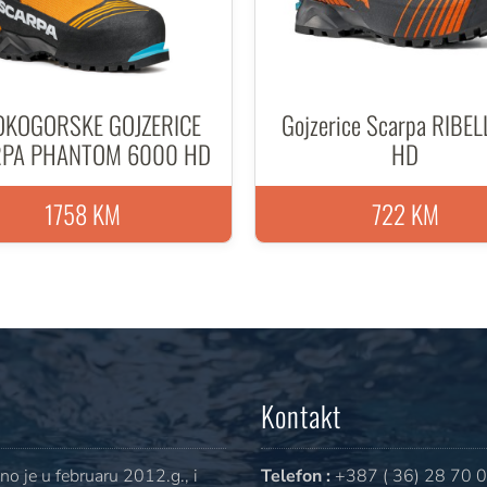
OKOGORSKE GOJZERICE
Gojzerice Scarpa RIBEL
RPA PHANTOM 6000 HD
HD
1758 KM
722 KM
Kontakt
o je u februaru 2012.g., i
Telefon :
+387 ( 36) 28 70 