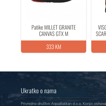
Patike MILLET GRANITE
VIS
CANVAS GTX M
SCA
333 KM
Ukratko o nama
Privredno društvo AquaBalkan d.o.o. Konjic osnovan