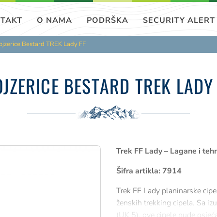
TAKT
O NAMA
PODRŠKA
SECURITY ALERT
ojzerice Bestard TREK Lady FF
JZERICE BESTARD TREK LADY
Trek FF Lady – Lagane i teh
Šifra artikla: 7914
Trek FF Lady planinarske cipe
ženskih trekking cipela. Sa 
(UK 5), ove cipele nude osjeć