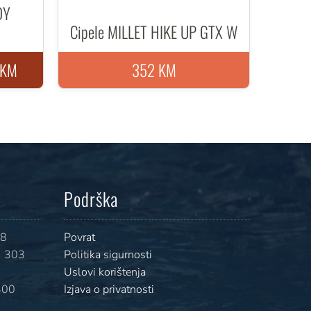
DY
Cipele MILLET HIKE UP GTX W
 KM
352 KM
Podrška
08
Povrat
 303
Politika sigurnosti
Uslovi korištenja
400
Izjava o privatnosti