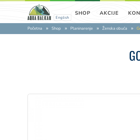
SHOP
AKCIJE
KON
English
Početna
Shop
Planinarenje
Ženska obuća
G
GO