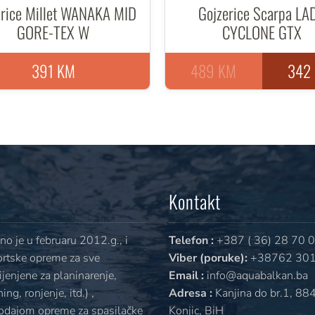
erice Millet WANAKA MID
Gojzerice Scarpa LA
GORE-TEX W
CYCLONE GTX
391 KM
489 KM
342
Kontakt
o je u februaru 2012.g., i
Telefon :
+387 ( 36) 28 70 
ortske opreme za sve
Viber (poruke):
+38762 301
jenjene za planinarenje,
Email :
info@aquabalkan.ba
ng, ronjenje, itd.) ,
Adresa :
Kanjina do br.1, 88
rodajom opreme za spasilačke
Konjic, BiH