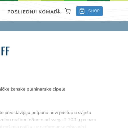
SHOP
POSLJEDNJI KOMADI
 FF
ničke ženske planinarske cipele
le predstavljaju potpuno novi pristup u svijetu
izuzetno malom težinom od svega 1.100 g po paru
aj nošenja patika, uz performanse robusnih i