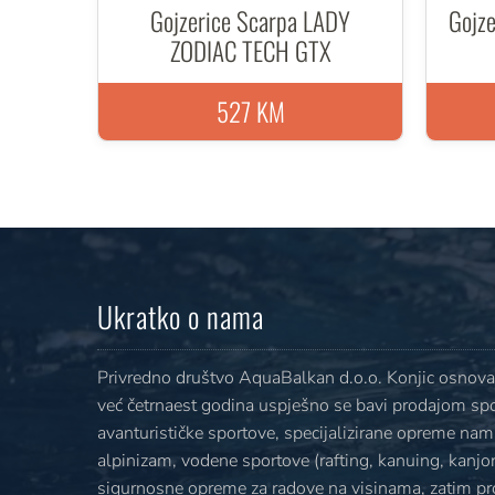
Gojzerice Scarpa LADY
Gojz
ZODIAC TECH GTX
527 KM
Ukratko o nama
Privredno društvo AquaBalkan d.o.o. Konjic osnovan
već četrnaest godina uspješno se bavi prodajom sp
avanturističke sportove, specijalizirane opreme nami
alpinizam, vodene sportove (rafting, kanuing, kanjoni
sigurnosne opreme za radove na visinama, zatim p