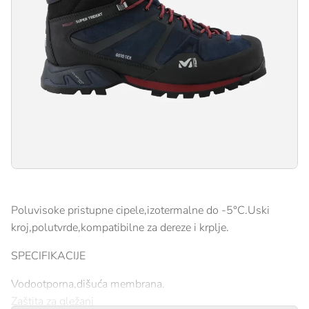
Poluvisoke pristupne cipele,izotermalne do -5°C.Uski
kroj,polutvrde,kompatibilne za dereze i krplje.
SPECIFIKACIJE
Vodootporna,dišuća membrana.
Zaštita za gležanj