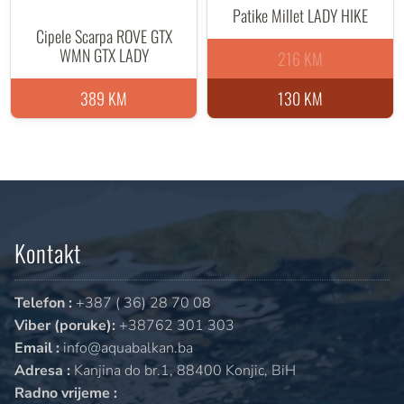
Patike Millet LADY HIKE
Cipele Scarpa ROVE GTX
WMN GTX LADY
216 KM
389 KM
130 KM
Kontakt
Telefon :
+387 ( 36) 28 70 08
Viber (poruke):
+38762 301 303
Email :
info@aquabalkan.ba
Adresa :
Kanjina do br.1, 88400 Konjic, BiH
Radno vrijeme :