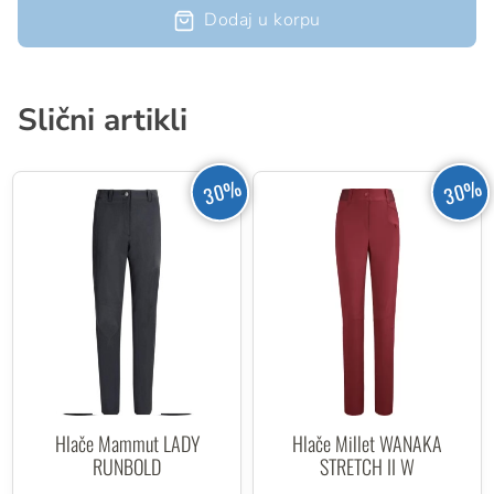
Dodaj u korpu
Slični artikli
30%
30%
Hlače Mammut LADY
Hlače Millet WANAKA
RUNBOLD
STRETCH II W