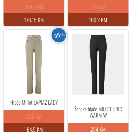
254.5 KM
156 KM
178.15 KM
109.2 KM
30%
Hlače Millet LAPIAZ LADY
Ženske hlače MILLET UBIC
WARM W
235 KM
164.5 KM
254 KM