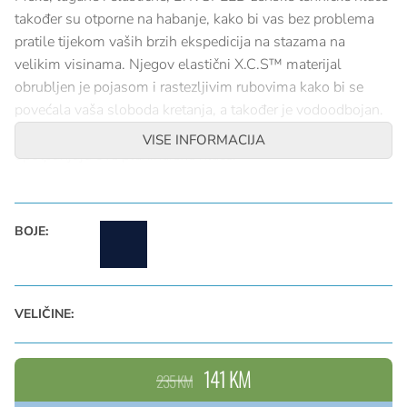
također su otporne na habanje, kako bi vas bez problema
pratile tijekom vaših brzih ekspedicija na stazama na
velikim visinama. Njegov elastični X.C.S™ materijal
obrubljen je pojasom i rastezljivim rubovima kako bi se
povećala vaša sloboda kretanja, a također je vodoodbojan.
Tri džepa s patentnim zatvaračem i reflektirajući elementi
VISE INFORMACIJA
upotpunjuju ove planinarske hlače.
Glavni materijal: X.C.S. 30 85% poliamid - 15% elastan
DWR PFC izdržljiva vodoodbojna obrada
BOJE:
VELIČINE:
141 KM
235 KM