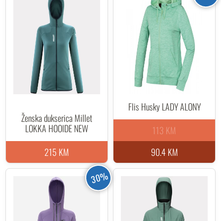
Flis Husky LADY ALONY
Ženska dukserica Millet
LOKKA HOOIDE NEW
113 KM
215 KM
90.4 KM
30%