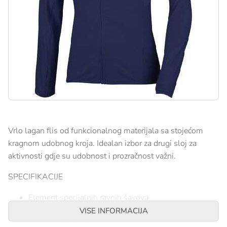
Vrlo lagan flis od funkcionalnog materijala sa stojećom
kragnom udobnog kroja. Idealan izbor za drugi sloj za
aktivnosti gdje su udobnost i prozračnost važni.
SPECIFIKACIJE
Element specijalnih ravnih šavova
Elastični pleteni umeci za udobnost pri kretanju i
VISE INFORMACIJA
bolju prozračnost