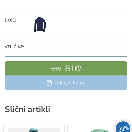
Patent zatvarač preklapa se na bradi
Anatomski oblikovani rez
Rukavi i ovratnik ojačani elastičnim rubom
BOJE:
Otvor za palac
Džepovi: vanjski grudni koš sa patent zatvaračem
Materijal: Stretch-Comfort Plus, visoko elastično
VELIČINE:
pletivo, 85% poliester, 15% elastan
89.1 KM
99 KM
Dodaj u korpu
Slični artikli
20%