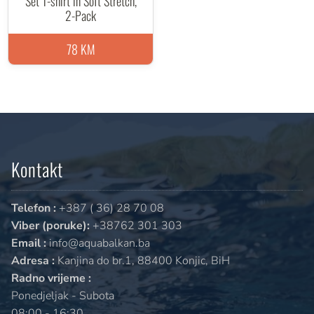
Set T-shirt in Soft Stretch,
2-Pack
78 KM
Kontakt
Telefon :
+387 ( 36) 28 70 08
Viber (poruke):
+38762 301 303
Email :
info@aquabalkan.ba
Adresa :
Kanjina do br.1, 88400 Konjic, BiH
Radno vrijeme :
Ponedjeljak - Subota
08:00 - 16:30