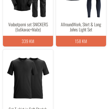
Vodootporni set SNICKERS
AllroundWork, Shirt & Long
(šuškavac+hlače)
Johns Light Set
339 KM
158 KM