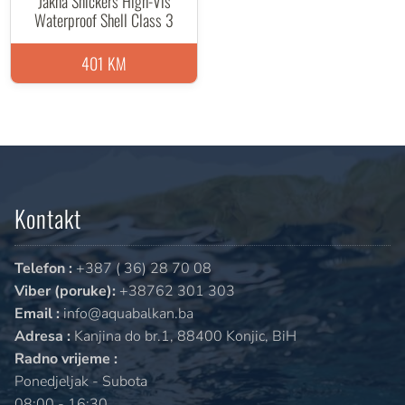
Jakna Snickers High-Vis
Waterproof Shell Class 3
401 KM
Kontakt
Telefon :
+387 ( 36) 28 70 08
Viber (poruke):
+38762 301 303
Email :
info@aquabalkan.ba
Adresa :
Kanjina do br.1, 88400 Konjic, BiH
Radno vrijeme :
Ponedjeljak - Subota
08:00 - 16:30