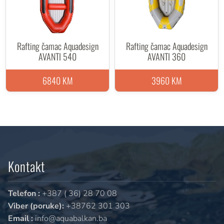
Rafting čamac Aquadesign
Rafting čamac Aquadesign
AVANTI 540
AVANTI 360
6840 KM
3960 KM
Kontakt
Telefon :
+387 ( 36) 28 70 08
Viber (poruke):
+38762 301 303
Email :
info@aquabalkan.ba