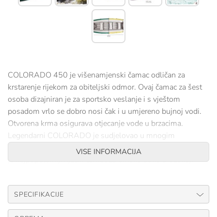
COLORADO 450 je višenamjenski čamac odličan za
krstarenje rijekom za obiteljski odmor. Ovaj čamac za šest
osoba dizajniran je za sportsko veslanje i s vještom
posadom vrlo se dobro nosi čak i u umjereno bujnoj vodi.
Otvorena krma osigurava otjecanje vode u brzacima.
Legendarni COLORADO je sudjelovao u mnogim
ekspedicijama u udaljena mjesta diljem svijeta i još uvijek
VISE INFORMACIJA
je najpopularniji riječni čamac za timske utrke u Češkoj.
37,5 kg
6 osoba
SPECIFIKACIJE
Tourist
WW4