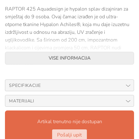
RAPTOR 425 Aquadesign je hypalon splav dizajniran za
smještaj do 9 osoba. Ovaj čamac izrađen je od ultra-
otporne tkanine Hypalon Achiles®, koja mu daje izuzetnu
izdržljivost u odnosu na abraziju, UV zračenje i
ugljikovodike. Sa širinom od 200 cm, impozantnom
klackalicom i cijevima promjera 50 cm, RAPTOR nudi
odličnu navigaciju uz zadržavanje izvrsne manevarske
VISE INFORMACIJA
sposobnosti.
RAPTOR je idealan saveznik za avanturiste koji žele spojiti
svestranost, udobnost, sigurnost i izdržljivost u svojim
SPECIFIKACIJE
nautičkim aktivnostima.
MATERIJALI
Artikal trenutno nije dostupan
Pošalji upit