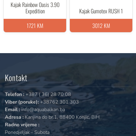
Kajak Rainbow Oasis 3.90
Expedition
Kajak Gumotex RUSH 1
1721 KM
3012 KM
Kontakt
Telefon :
+387 ( 36) 28 70 08
Viber (poruke):
+38762 301 303
Email :
info@aquabalkan.ba
Adresa :
Kanjina do br.1, 88400 Konjic, BiH
Radno vrijeme :
Ponedjeljak - Subota