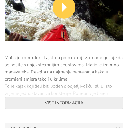
Mafia je kompaktni kajak na potoku koji vam omogućuje da
se nosite s najekstremnijim spustovima. Mafia je iznimno
manevarska. Reagira na najmanja naprezanja kako u
promjeni smjera tako i u krilima.
To je kajak koji želi biti vođen s osjetljivošću, ali u isto
vrijeme jednostavan za korištenje. Potrebno je barem
nekoliko spuštanja da se zaljubite u mafiju, ali nakon toga,
VISE INFORMACIJA
uvjeravamo vas da je više nećete napustiti!