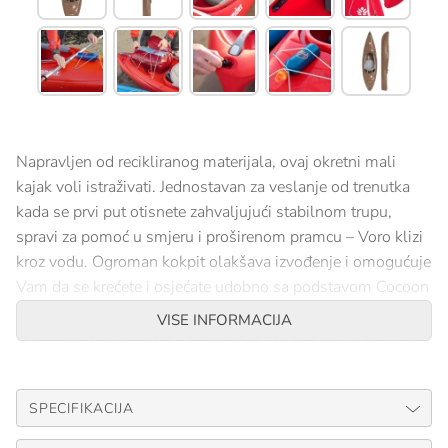
Napravljen od recikliranog materijala, ovaj okretni mali
kajak voli istraživati. Jednostavan za veslanje od trenutka
kada se prvi put otisnete zahvaljujući stabilnom trupu,
spravi za pomoć u smjeru i proširenom pramcu – Voro klizi
kroz vodu. Ogroman kokpit olakšava izvođenje i omogućuje
Vam da se krećete i osjećate udobno sa podstavom Cocoon
sjedala za podršku. Svidjet će Vam se detalji poput čvrstih
VISE INFORMACIJA
ručki, naslona za veslo i stražnje police za odlaganje. Ove
100% reciklirane plastične kajake Islander izrađuje koristeći
sav otpadni materijal proizveden tokom procesa
SPECIFIKACIJA
oblikovanja kajaka. Miješanjem svih boja koje proizvodi,
svaka ima jedinstvenu boju i uzorak.