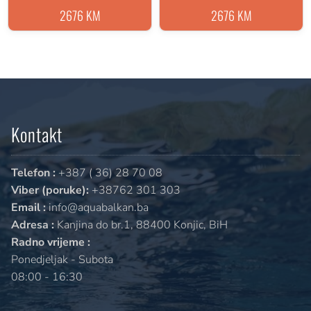
2676 KM
2676 KM
Kontakt
Telefon :
+387 ( 36) 28 70 08
Viber (poruke):
+38762 301 303
Email :
info@aquabalkan.ba
Adresa :
Kanjina do br.1, 88400 Konjic, BiH
Radno vrijeme :
Ponedjeljak - Subota
08:00 - 16:30