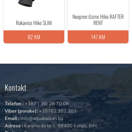
Neopren čizme Hiko RAFTER
Rukavice Hiko SLIM
RENT
82 KM
147 KM
Kontakt
Telefon :
+387 ( 36) 28 70 08
Viber (poruke):
+38762 301 303
Email :
info@aquabalkan.ba
Adresa :
Kanjina do br.1, 88400 Konjic, BiH