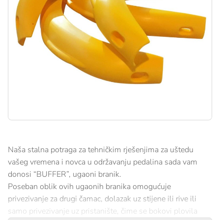
Naša stalna potraga za tehničkim rješenjima za uštedu
vašeg vremena i novca u održavanju pedalina sada vam
donosi “BUFFER”, ugaoni branik.
Poseban oblik ovih ugaonih branika omogućuje
privezivanje za drugi čamac, dolazak uz stijene ili rive ili
samo privezivanje uz pristanište, čime se bokovi plovila