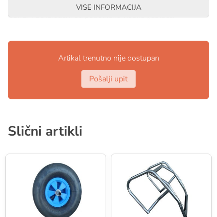
čuvaju od oštećenja.
VISE INFORMACIJA
Buffer-i su izrađeni od polietilena visoke gustoće.
Artikal trenutno nije dostupan
Pošalji upit
Slični artikli