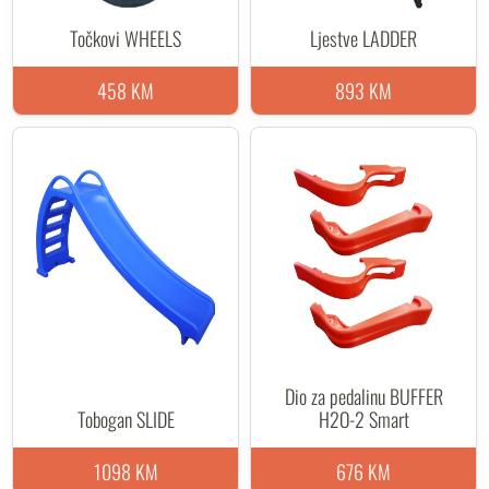
Točkovi WHEELS
Ljestve LADDER
458 KM
893 KM
Dio za pedalinu BUFFER
Tobogan SLIDE
H2O-2 Smart
1098 KM
676 KM