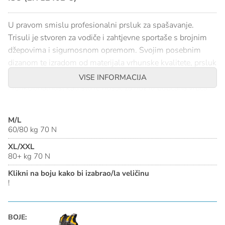
U pravom smislu profesionalni prsluk za spašavanje.
Trisuli je stvoren za vodiče i zahtjevne sportaše s brojnim
džepovima i sigurnosnom opremom. Svojim posebnim
dizanom te izradom od materijala vrhunske kvalitete, prsluk
Trisuli pruža maksimalnu udobnost. Njegovi brojni džepovi
VISE INFORMACIJA
i funkcionalnost kao što je nosač za nož ili pupčana vrpca
sa karabinerima, jamče brz i jednostavan pristup sigurnosti
u svim uvjetima.
M/L
60/80 kg 70 N
SPECIFIKACIJE
XL/XXL
80+ kg 70 N
Materijal: Cordura® 1000 D / PVC pjena.
Zatezanje: Prednja preklopna kopča (4cm) / kopča i
Klikni na boju kako bi izabrao/la veličinu
!
remen za struk /2 Bočne i ramene trake za zatezanje
Prednji Zip: YKK®
Džepovi: 3 Prednja džepa i jedan stražnji džep za
BOJE:
sigurnosno uže