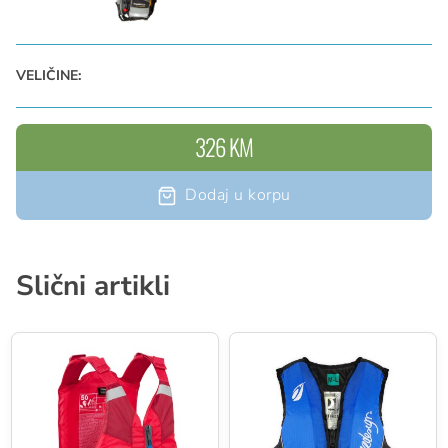
Sigurnost: Reflektirajuće trake / Pupčanik sa
karabinerom / Nosač noža i sigurnosna zviždaljka
VELIČINE:
326 KM
Dodaj u korpu
Slični artikli