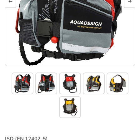
←
→
ISO (EN 12402-5)