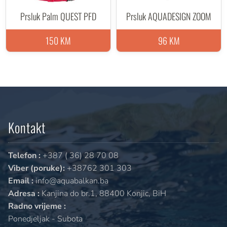
Prsluk Palm QUEST PFD
Prsluk AQUADESIGN ZOOM
150 KM
96 KM
Kontakt
Telefon :
+387 ( 36) 28 70 08
Viber (poruke):
+38762 301 303
Email :
info@aquabalkan.ba
Adresa :
Kanjina do br.1, 88400 Konjic, BiH
Radno vrijeme :
Ponedjeljak - Subota